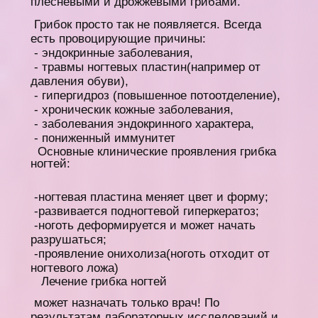
плесневыми и дрожжевыми грибами.
Грибок п
росто так не появляется. Всегда
есть провоцирующие причины:
- эндокринные заболевания,
- травмы ногтевых пластин(например от
давления обуви),
- гипергидроз (повышенное потоотделение),
- хроническик кожные заболевания,
- заболевания эндокринного характера,
- пониженный иммунитет
Основные клинические проявления грибка
ногтей:
-ногтевая пластина меняет цвет и форму;
-развивается подногтевой гиперкератоз;
-ноготь деформируется и может начать
разрушаться;
-проявление онихолиза(ноготь отходит от
ногтевого ложа)
Лечение грибка ногтей
может назначать только врач! По
результатам лабораторных исследований и